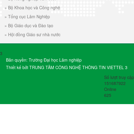
»
Bộ Khoa học và Công nghệ
»
Tổng cục Lâm Nghiệp
»
Bộ Giáo dục và Đào tạo
»
Hội đồng Giáo sư nhà nước
3
Bản quyền: Trường Đại học Lâm nghiệp
Thiết kế bởi TRUNG TÂM CÔNG NGHỆ THÔNG TIN VIETTEL 3
Số lượt truy cập
151687922
Online
625