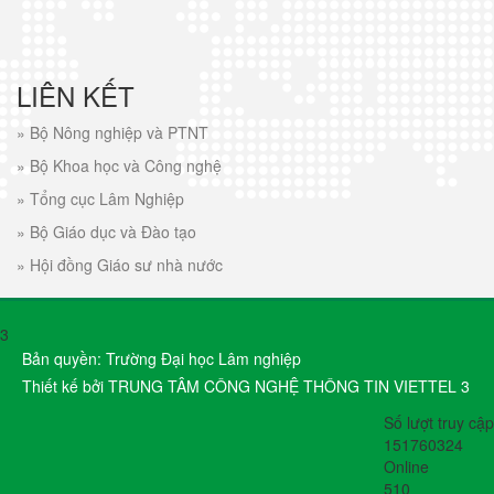
LIÊN KẾT
»
Bộ Nông nghiệp và PTNT
»
Bộ Khoa học và Công nghệ
»
Tổng cục Lâm Nghiệp
»
Bộ Giáo dục và Đào tạo
»
Hội đồng Giáo sư nhà nước
3
Bản quyền: Trường Đại học Lâm nghiệp
Thiết kế bởi TRUNG TÂM CÔNG NGHỆ THÔNG TIN VIETTEL 3
Số lượt truy cập
151760324
Online
510